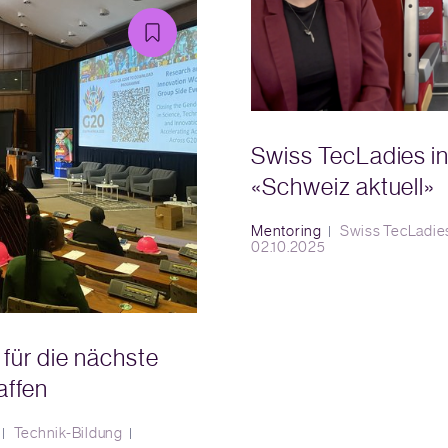
Swiss TecLadies i
«Schweiz aktuell»
Mentoring
Swiss TecLadie
02.10.2025
für die nächste
affen
Technik-Bildung