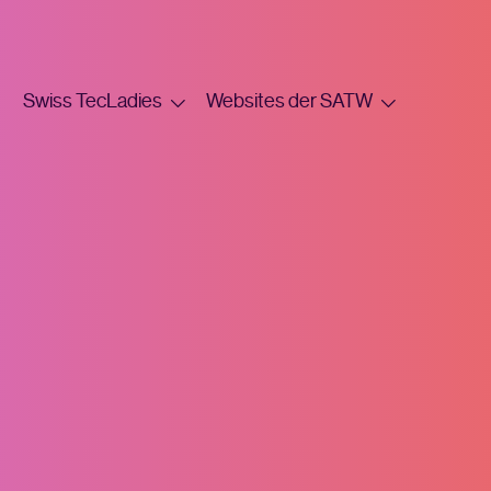
Swiss TecLadies
Websites der SATW