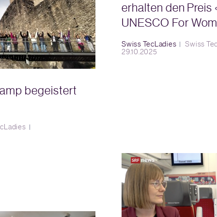
erhalten den Preis 
UNESCO For Wome
Swiss TecLadies
Swiss Te
29.10.2025
amp begeistert
y
ecLadies