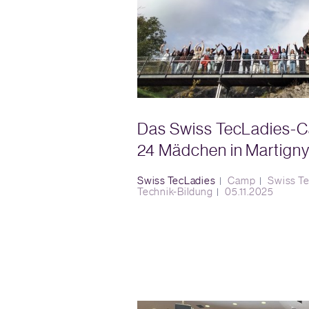
Das Swiss TecLadies-C
24 Mädchen in Martign
Swiss TecLadies
Camp
Swiss T
Technik-Bildung
05.11.2025