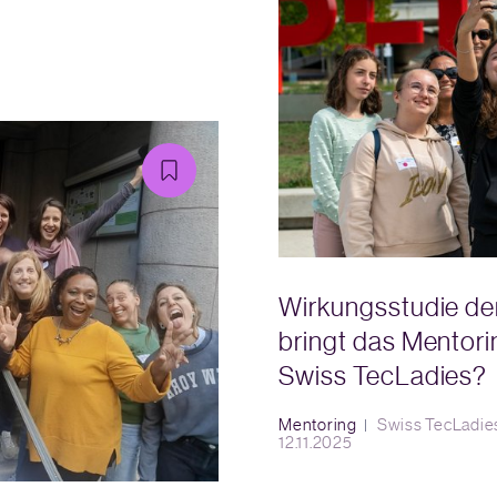
Wirkungsstudie de
bringt das Mentor
Swiss TecLadies?
Mentoring
Swiss TecLadie
12.11.2025