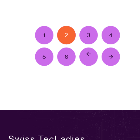
1
2
3
4
5
6
Swiss TecLadies