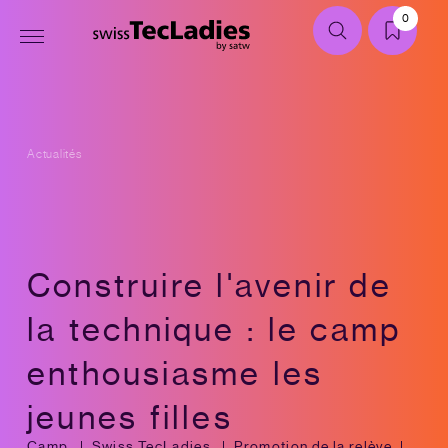
0
Actualités
Construire l'avenir de
la technique : le camp
enthousiasme les
jeunes filles
Camp
Swiss TecLadies
Promotion de la relève