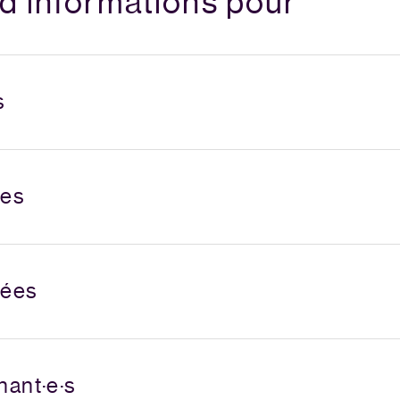
 d'informations pour
s
es
rées
nant·e·s