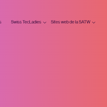
s
Swiss TecLadies
Sites web de la SATW