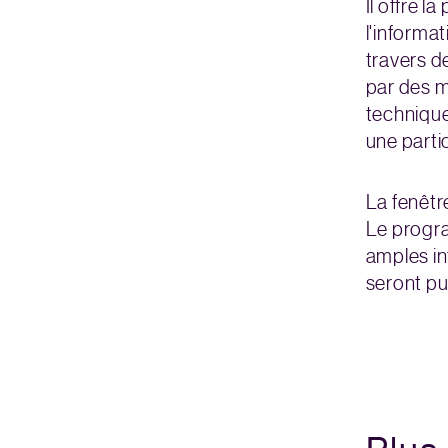
Il offre 
l'informa
travers d
par des 
techniqu
une parti
La fenêtr
Le progra
amples in
seront pub