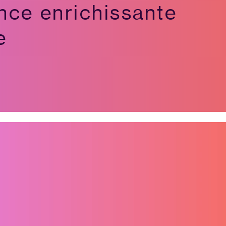
nce enrichissante
e