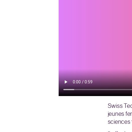
Swiss Te
jeunes fe
sciences