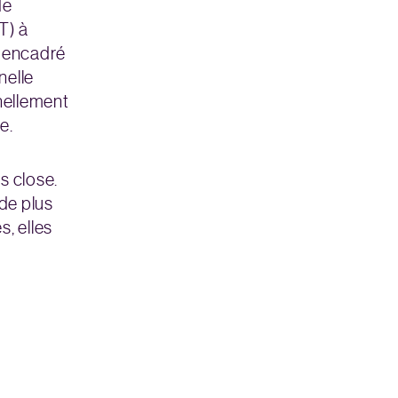
de
T) à
t encadré
nelle
nellement
e.
s close.
de plus
s, elles