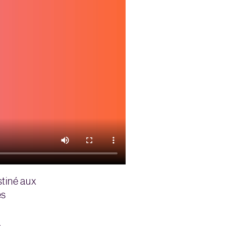
tiné aux
es