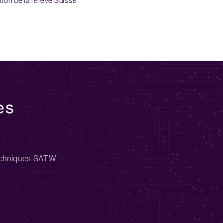
on de la relève Suisse
es
echniques SATW