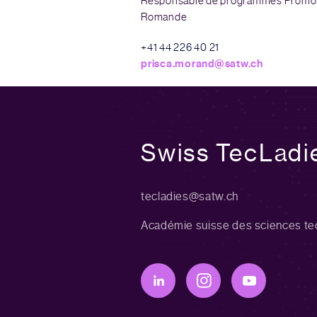
Responsable de programmes Promoti
Romande
+41 44 226 40 21
prisca.morand@satw.ch
Swiss TecLadi
tecladies@satw.ch
Académie suisse des sciences t