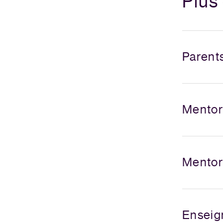
Plus
Parent
Mentor
Mento
Enseig