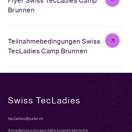
Flyer Swiss TecLadies Camp
Brunnen
Teilnahmebedingungen Swiss
TecLadies Camp Brunnen
Swiss TecLadies
tecladies@satw.ch
Accademia svizzera delle scienze tecniche