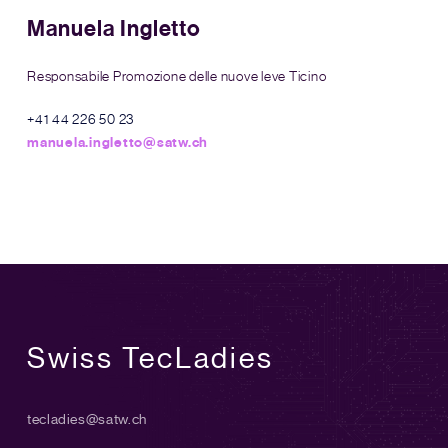
Manuela Ingletto
Responsabile Promozione delle nuove leve Ticino
+41 44 226 50 23
manuela.ingletto@satw.ch
Swiss TecLadies
tecladies@satw.ch