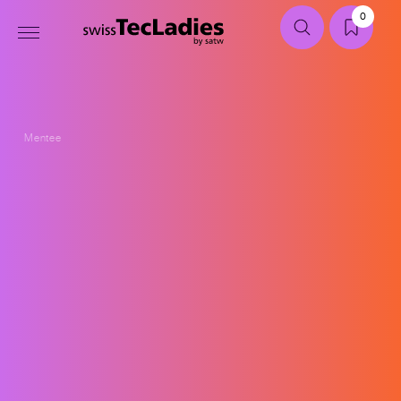
0
Mentee