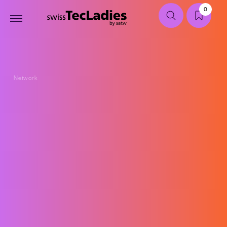
0
Network