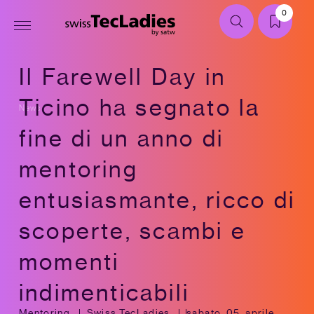
0
Il Farewell Day in
Ticino ha segnato la
News
fine di un anno di
mentoring
entusiasmante, ricco di
scoperte, scambi e
momenti
indimenticabili
Mentoring
Swiss TecLadies
sabato, 05. aprile