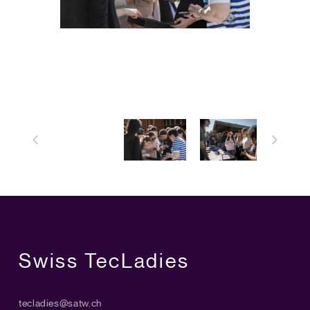
Swiss TecLadies
tecladies@satw.ch