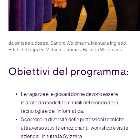
da sinistra a destra: Sandra Weidmann, Manuela Ingletto,
Edith Schnapper, Mélanie Thomas, Belinda Weidmann
Obiettivi del programma:
Le ragazze e le giovani donne devono essere
ispirate da modelli femminili del mondo della
tecnologia e dell'informatica.
Scoprono la diversità delle professioni tecniche
attraverso attività emozionanti, workshop e visite
aziendali in tutta la Svizzera.