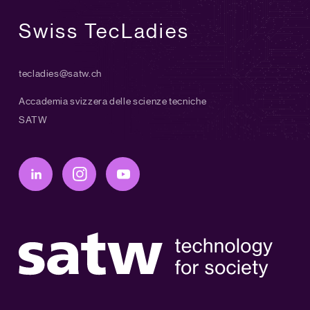
Swiss TecLadies
tecladies@satw.ch
Accademia svizzera delle scienze tecniche
SATW