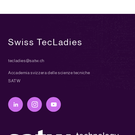
Swiss TecLadies
tecladies@satw.ch
Accademia svizzera delle scienze tecniche
SATW