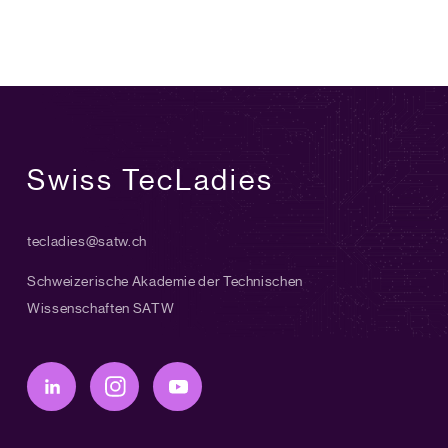
Swiss TecLadies
tecladies@satw.ch
Schweizerische Akademie der Technischen
Wissenschaften SATW