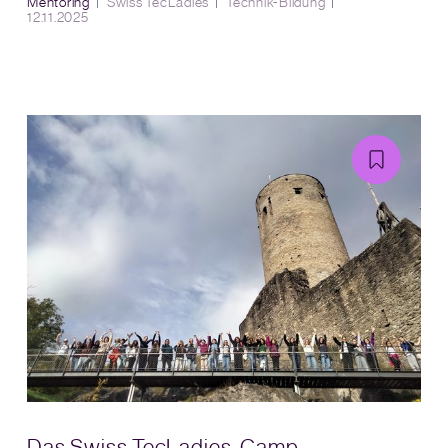
Mentoring
Swiss TecLadies
Technik-Bildung
12.11.2025
Das Swiss TecLadies-Camp