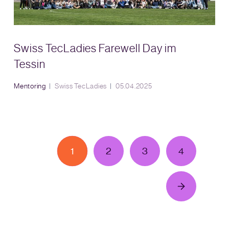
Swiss TecLadies Farewell Day im
Tessin
Mentoring
Swiss TecLadies
05.04.2025
1
2
3
4