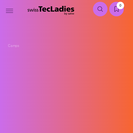
0
Camps