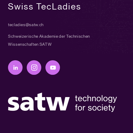
Swiss TecLadies
tecladies@satw.ch
Schweizerische Akademie der Technischen
Wissenschaften SATW