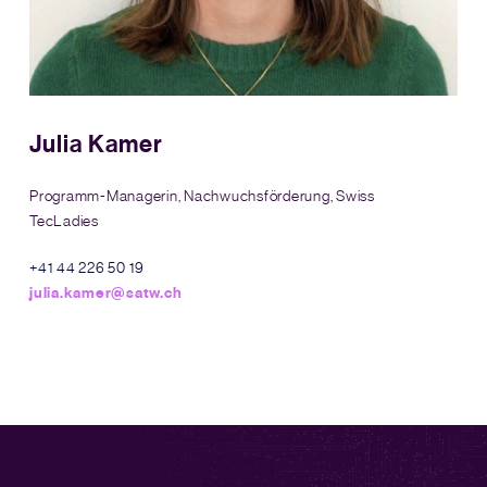
Julia Kamer
Programm-Managerin, Nachwuchsförderung, Swiss
TecLadies
+41 44 226 50 19
julia.kamer@satw.ch