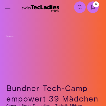
0
News
Bündner Tech-Camp
empowert 39 Mädchen
Camp
Swiss TecLadies
Technik-Bildung