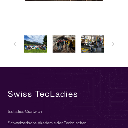
Swiss TecLadies
tecladies@satw.ch
Schweizerische Akademie der Technischen