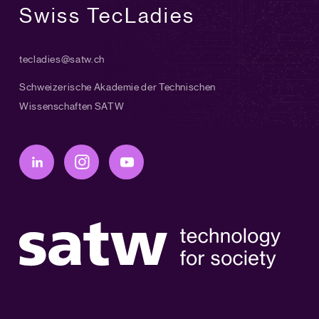
Swiss TecLadies
tecladies@satw.ch
Schweizerische Akademie der Technischen
Wissenschaften SATW