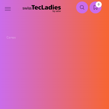
0
Camps