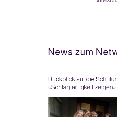
unterstüt
News zum Net
e
Rückblick auf die Schulu
izer
«Schlagfertigkeit zeigen»
?