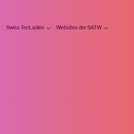
Swiss TecLadies
Websites der SATW