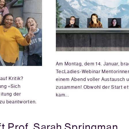
Am Montag, dem 14. Januar, bra
TecLadies-Webinar Mentorinne
uf Kritik?
einem Abend voller Austausch u
ung «Sich
zusammen! Obwohl der Start et
eitung der
kam...
zu beantworten.
t Prof. Sarah Springman