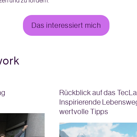
zen und zu fördern.
Das interessiert mich
work
ng
Rückblick auf das TecLa
Inspirierende Lebenswe
wertvolle Tipps