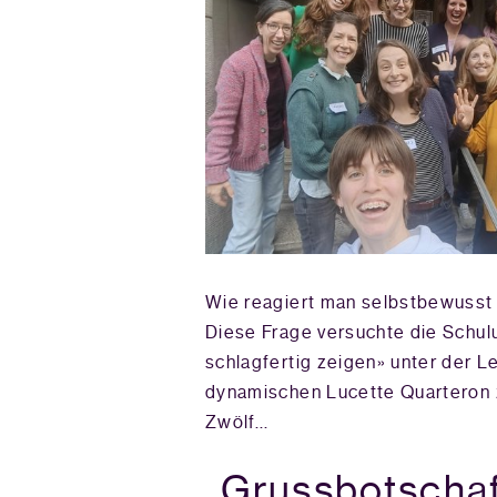
hat viele Fragen:
Wie reagiert man selbstbewusst a
ehen meine
Diese Frage versuchte die Schul
nd Inspiration?
schlagfertig zeigen» unter der L
..
dynamischen Lucette Quarteron 
Zwölf...
Grussbotschaf