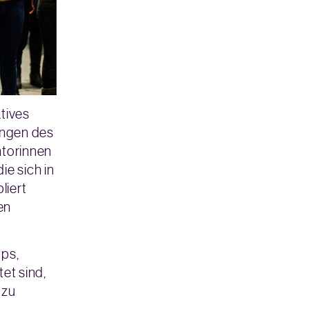
tives
ungen des
torinnen
ie sich in
liert
en
ps,
et sind,
 zu