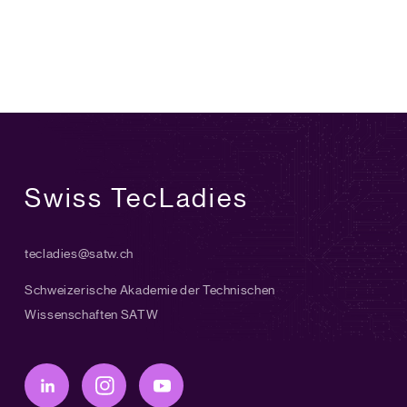
Swiss TecLadies
tecladies@satw.ch
Schweizerische Akademie der Technischen
Wissenschaften SATW