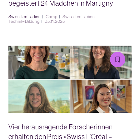
begeistert 24 Mädchen in Martigny
Swiss TecLadies
Camp
Swiss TecLadies
Technik-Bildung
05.11.2025
Vier herausragende Forscherinnen
erhalten den Preis «Swiss L’Oréal –